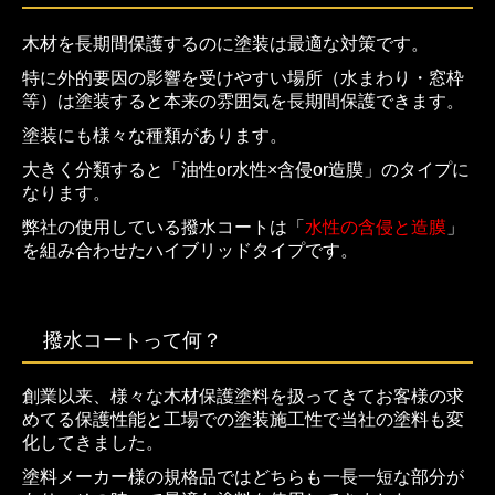
壁・天井板
木材を長期間保護するのに塗装は最適な対策です。
特に外的要因の影響を受けやすい場所（水まわり・窓枠
フリー板・棚板
等）は塗装すると本来の雰囲気を長期間保護できます。
階段・枠造作材
塗装にも様々な種類があります。
大きく分類すると「油性or水性×含侵or造膜」のタイプに
外装材
なります。
弊社の使用している撥水コートは「
水性の含侵と造膜
」
「燻-IBUSHI-」製品
を組み合わせたハイブリッドタイプです。
フローリング
壁・天井板
撥水コートって何？
フリー板・棚板
創業以来、様々な木材保護塗料を扱ってきてお客様の求
めてる保護性能と工場での塗装施工性で当社の塗料も変
階段・枠造作材
化してきました。
塗料メーカー様の規格品ではどちらも一長一短な部分が
外装材