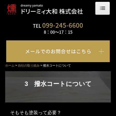
ホーム
099-245-6600
TEL
8：00～17：
15
会社概要
「燻-IBUSHI-」とは？
自社の取り組み
ホーム
自社の取り組み
撥水コートについて
燻煙乾燥について
節補修について
3　撥水コートについて
撥水コートについて
現場写真
そもそも塗装って必要？
フローリング