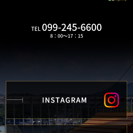
099-245-6600
TEL
8：00～17：
15