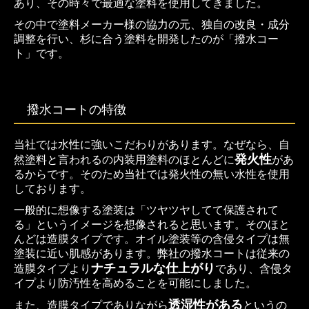
あり、その時々で最適な塗料を使用してきました。
ショッピング
その中で塗料メーカー様の協力の元、独自の改良・成分
調整を行い、杉に合う塗料を開発したのが「撥水コー
ト」です。
撥水コートの特徴
当社では水性に強いこだわりがあります。なぜなら、自
発火性
然塗料と言われるの内装用塗料のほとんどに
があ
るからです。そのため当社では発火性の無い水性を使用
しております。
一般的に想像する塗装は「ツヤツヤしてて保護されて
る」というイメージを想像されると思います。そのほと
んどは造膜タイプです。オイル塗装等の含侵タイプは無
塗装に近い肌感があります。弊社の撥水コートは従来の
ナチュラルな仕上がり
造膜タイプより
であり、含侵タ
イプより防汚性を高めることを可能にしました。
透湿性がある
また、造膜タイプでありながら
というの