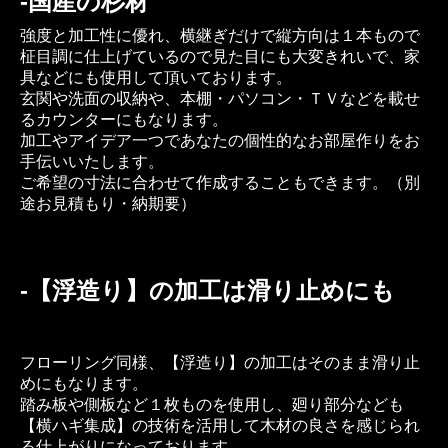
-
国産の杉材
強度と加工性に優れ、横継ぎだけで縦方向は１本もので
柾目調に仕上げているので見た目にも大変きれいで、家
具などにも使用して頂いております。
玄関や洗面の収納や、本棚・パソコン・ＴＶなどを載せ
るカウンターにもなります。
加工やアイデア一つであなたの個性的なお部屋作りをお
手伝いいたします。
ご希望の寸法に合わせて作成することもできます。（別
途お見積もり・納期要）
-
【浮造り】の加工は滑り止めにも
フローリング同様、【浮造り】の加工はそのまま滑り止
めにもなります。
踏み板や側板など１枚ものを使用し、廻り部分なども
【横ハギ集成】の技術を活用して木材の良さを感じられ
る仕上がりになっております。