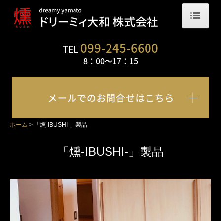
ホーム
099-245-6600
TEL
8：00～17：
15
会社概要
「燻-IBUSHI-」とは？
自社の取り組み
ホーム
「燻-IBUSHI-」製品
燻煙乾燥について
節補修について
「燻-IBUSHI-」製品
撥水コートについて
現場写真
フローリング