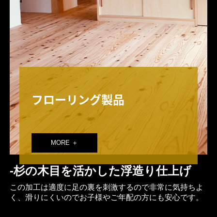
壁・天井板
フリー板・棚板
階段・枠造作材
外装材
フローリング製品
「燻-IBUSHI-」製品
フローリング
MORE ＋
壁・天井板
フリー板・棚板
-杉の木目を活かした
浮造り仕上げ
この加工は適度に足の裏を刺激するので非常に気持ちよ
階段・枠造作材
く、滑りにくいのでお子様やご年配の方にも安心です。
外装材