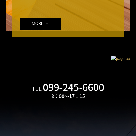
MORE ＋
099-245-6600
TEL
8：00～17：
15