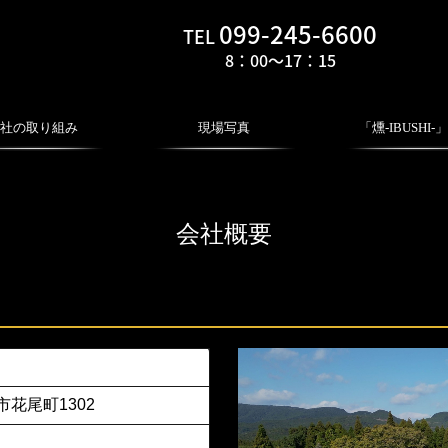
099-245-6600
TEL
8：00～17：
15
社の取り組み
現場写真
「燻-IBUSHI-
について
ついて
トについて
フローリング
壁・天井板
フリー板・棚板
階段・枠造作材
外装材
フローリング
壁・天井板
フリー板・棚板
階段・枠造作材
外装材
会社概要
市花尾町1302