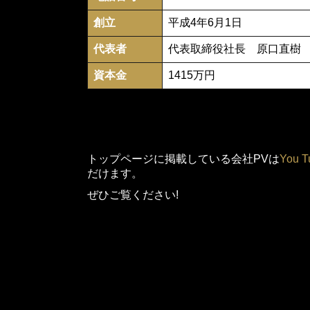
創立
平成4年6月1日
代表者
代表取締役社長 原口直樹
資本金
1415万円
トップページに掲載している会社PVは
You T
だけます。
ぜひご覧ください!