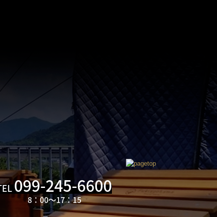
099-245-6600
TEL
8：00～17：
15