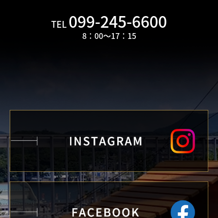
099-245-6600
TEL
8：00～17：
15