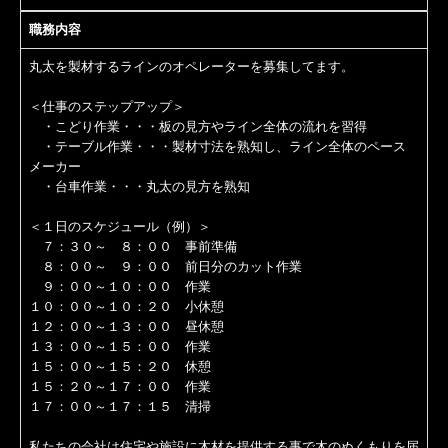
職務内容
壁・天井板
丸太を製材するラインのオペレーターを募集してます。
フリー板・棚板
＜仕事のステップアップ＞
階段・枠造作材
・こどり作業・・・板の見方やライン全体の流れを習得
・テーブル作業・・・製材寸法を熟知し、ライン全体のペース
外装材
メーカー
・台車作業・・・丸太の見方を熟知
「燻-IBUSHI-」製品
＜１日のスケジュール（例）＞
７：３０～ ８：００ 事前準備
フローリング
８：００～ ９：００ 前日分のカット作業
９：００～１０：００ 作業
壁・天井板
１０：００～１０：２０ 小休憩
１２：００～１３：００ 昼休憩
フリー板・棚板
１３：００～１５：００ 作業
１５：００～１５：２０ 休憩
１５：２０～１７：００ 作業
階段・枠造作材
１７：００～１７：１５ 清掃
外装材
私たちの会社は住宅や施設に木材を提供する事で木のぬくもりを届