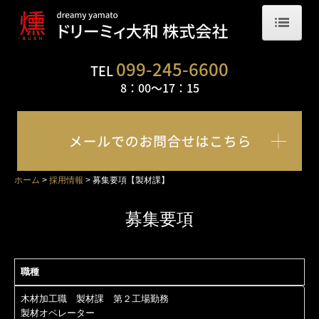
ホーム
099-245-6600
TEL
8：00～17：
15
会社概要
「燻-IBUSHI-」とは？
自社の取り組み
ホーム
採用情報
募集要項【製材課】
燻煙乾燥について
節補修について
募集要項
撥水コートについて
職種
現場写真
木材加工職 製材課 第２工場勤務
フローリング
製材オペレーター